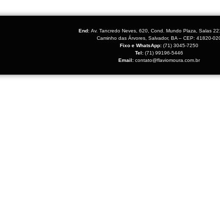
End:
Av. Tancredo Neves, 620, Cond. Mundo Plaza, Salas 22
Caminho das Árvores, Salvador, BA – CEP: 41820-02
Fixo e WhatsApp:
(71) 3045-7250
Tel:
(71) 99196-5446
Email:
contato@flaviomoura.com.br