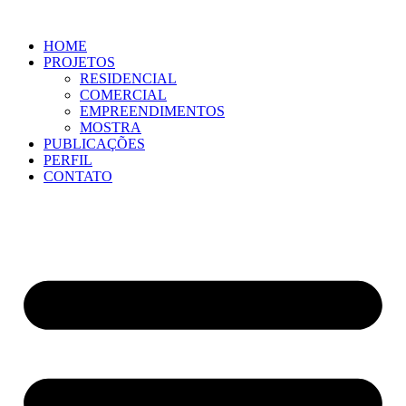
Ir
para
HOME
o
PROJETOS
conteúdo
RESIDENCIAL
COMERCIAL
EMPREENDIMENTOS
MOSTRA
PUBLICAÇÕES
PERFIL
CONTATO