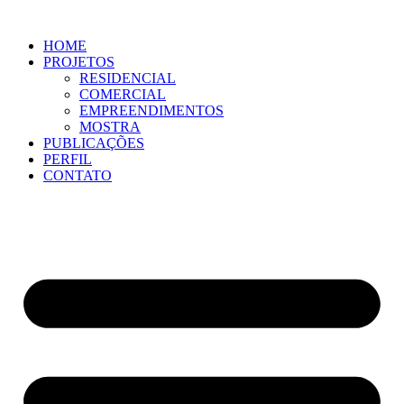
Ir
para
HOME
o
PROJETOS
conteúdo
RESIDENCIAL
COMERCIAL
EMPREENDIMENTOS
MOSTRA
PUBLICAÇÕES
PERFIL
CONTATO