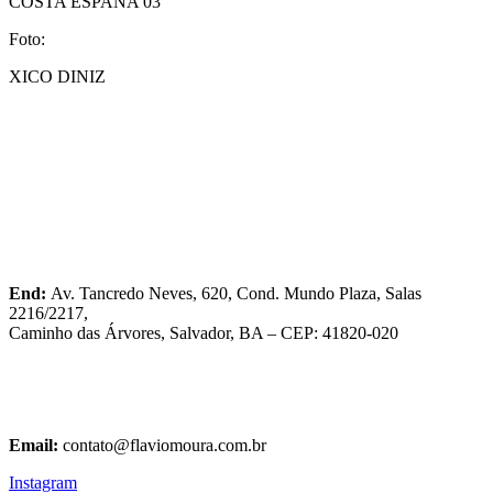
COSTA ESPAÑA 03
Foto:
XICO DINIZ
End:
Av. Tancredo Neves, 620, Cond. Mundo Plaza, Salas
2216/2217,
Caminho das Árvores, Salvador, BA – CEP: 41820-020
Fixo e WhatsApp:
(71) 3045-7250
Tel:
(71) 99196-5446
Email:
contato@flaviomoura.com.br
Instagram