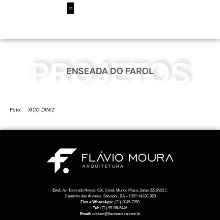
PROJETOS
ENSEADA DO FAROL
XICO DINIZ
Foto:
End:
Av. Tancredo Neves, 620, Cond. Mundo Plaza, Salas 2216/2217,
Caminho das Árvores, Salvador, BA – CEP: 41820-020
Fixo e WhatsApp:
(71) 3045-7250
Tel:
(71) 99196-5446
Email:
contato@flaviomoura.com.br