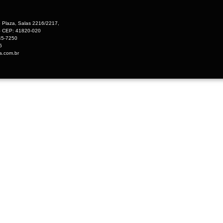
 Plaza, Salas 2216/2217,
 – CEP: 41820-020
45-7250
6
a.com.br