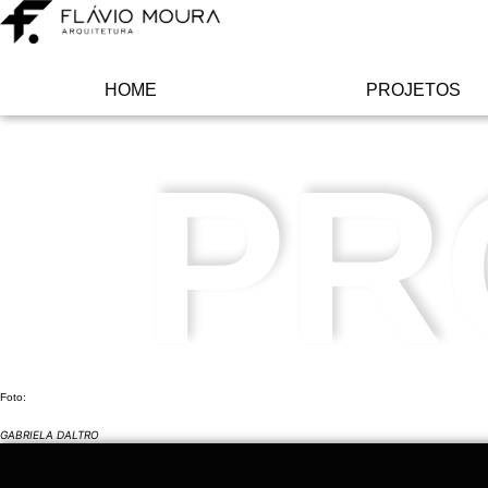
Ir
para
o
conteúdo
HOME
PROJETOS
PR
Foto:
GABRIELA DALTRO