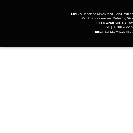
End:
Av. Tancredo Neves, 620, Cond. Mundo
Caminho das Árvores, Salvador, BA
Fixo e WhatsApp:
(71) 30
Tel:
(71) 99196-544
Email:
contato@flaviomour