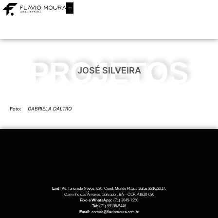
PROJETOS
JOSÉ SILVEIRA
GABRIELA DALTRO
Foto:
End:
Av. Tancredo Neves, 620, Cond. Mundo Plaza, Salas 2216/2217,
Caminho das Árvores, Salvador, BA – CEP: 41820-020
Fixo e WhatsApp:
(71) 3045-7250
Tel:
(71) 99196-5446
Email:
contato@flaviomoura.com.br