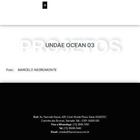
PROJETOS
UNDAE OCEAN 03
MARCELO NEGROMONTE
Foto:
End:
Av. Tancredo Neves, 620, Cond. Mundo Plaza, Salas 2216/2217,
Caminho das Árvores, Salvador, BA – CEP: 41820-020
Fixo e WhatsApp:
(71) 3045-7250
Tel:
(71) 99196-5446
Email:
contato@flaviomoura.com.br