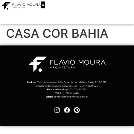
CASA COR BAHIA
End:
Av. Tancredo Neves, 620, Cond. Mundo Plaza, Salas 2216/2217,
Caminho das Árvores, Salvador, BA – CEP: 41820-020
Fixo e WhatsApp:
(71) 3045-7250
Tel:
(71) 99196-5446
Email:
contato@flaviomoura.com.br