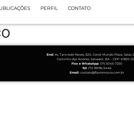
UBLICAÇÕES
PERFIL
CONTATO
CO
End:
Av. Tancredo Neves, 620, Cond. Mundo Plaza, Salas 2
Caminho das Árvores, Salvador, BA – CEP: 41820-0
Fixo e WhatsApp:
(71) 3045-7250
Tel:
(71) 99196-5446
Email:
contato@flaviomoura.com.br