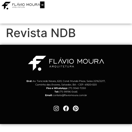
Revista NDB
End:
Av. Tancredo Neves, 620, Cond. Mundo Plaza, Salas 2216/2217,
Caminho das Árvores, Salvador, BA – CEP: 41820-020
Fixo e WhatsApp:
(71) 3045-7250
Tel:
(71) 99196-5446
Email:
contato@flaviomoura.com.br